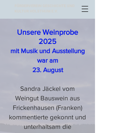
FÖRDERVEREIN GESCHICHTE UND
KULTUR HOLSTHUM E.V.
Unsere Weinprobe
2025
mit Musik und Ausstellung
war am
23. August
Sandra Jäckel vom
Weingut Bauswein aus
Frickenhausen (Franken)
kommentierte gekonnt und
unterhaltsam die